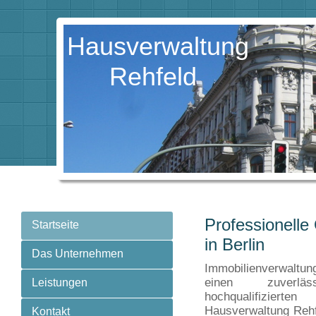
Hausverwaltung
Rehfeld
Professionelle
Startseite
in Berlin
Das Unternehmen
Immobilienverwaltun
einen zuverläs
Leistungen
hochqualifizierte
Hausverwaltung Rehf
Kontakt